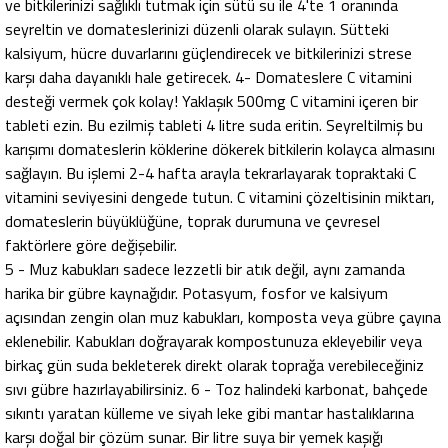
ve bitkilerinizi sağlıklı tutmak için sütü su ile 4'te 1 oranında
seyreltin ve domateslerinizi düzenli olarak sulayın. Sütteki
kalsiyum, hücre duvarlarını güçlendirecek ve bitkilerinizi strese
karşı daha dayanıklı hale getirecek. 4- Domateslere C vitamini
desteği vermek çok kolay! Yaklaşık 500mg C vitamini içeren bir
tableti ezin. Bu ezilmiş tableti 4 litre suda eritin. Seyreltilmiş bu
karışımı domateslerin köklerine dökerek bitkilerin kolayca almasını
sağlayın. Bu işlemi 2-4 hafta arayla tekrarlayarak topraktaki C
vitamini seviyesini dengede tutun. C vitamini çözeltisinin miktarı,
domateslerin büyüklüğüne, toprak durumuna ve çevresel
faktörlere göre değişebilir.
5 - Muz kabukları sadece lezzetli bir atık değil, aynı zamanda
harika bir gübre kaynağıdır. Potasyum, fosfor ve kalsiyum
açısından zengin olan muz kabukları, komposta veya gübre çayına
eklenebilir. Kabukları doğrayarak kompostunuza ekleyebilir veya
birkaç gün suda bekleterek direkt olarak toprağa verebileceğiniz
sıvı gübre hazırlayabilirsiniz. 6 - Toz halindeki karbonat, bahçede
sıkıntı yaratan külleme ve siyah leke gibi mantar hastalıklarına
karşı doğal bir çözüm sunar. Bir litre suya bir yemek kaşığı