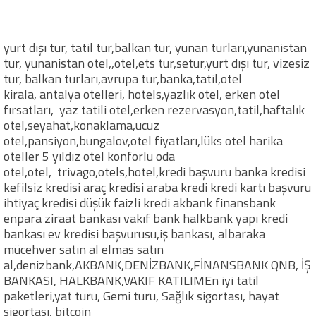
yurt dışı tur, tatil tur,balkan tur, yunan turları,yunanistan
tur, yunanistan otel,,otel,ets tur,setur,yurt dışı tur, vizesiz
tur, balkan turları,avrupa tur,banka,tatil,otel
kirala, antalya otelleri, hotels,yazlık otel, erken otel
fırsatları, yaz tatili otel,erken rezervasyon,tatil,haftalık
otel,seyahat,konaklama,ucuz
otel,pansiyon,bungalov,otel fiyatları,lüks otel harika
oteller 5 yıldız otel konforlu oda
otel,otel, trivago,otels,hotel,kredi başvuru banka kredisi
kefilsiz kredisi araç kredisi araba kredi kredi kartı başvuru
ihtiyaç kredisi düşük faizli kredi akbank finansbank
enpara ziraat bankası vakıf bank halkbank yapı kredi
bankası ev kredisi başvurusu,iş bankası, albaraka
mücehver satın al elmas satın
al,denizbank,AKBANK,DENİZBANK,FİNANSBANK QNB, İŞ
BANKASI, HALKBANK,VAKIF KATILIMEn iyi tatil
paketleri,yat turu, Gemi turu, Sağlık sigortası, hayat
sigortası, bitcoin