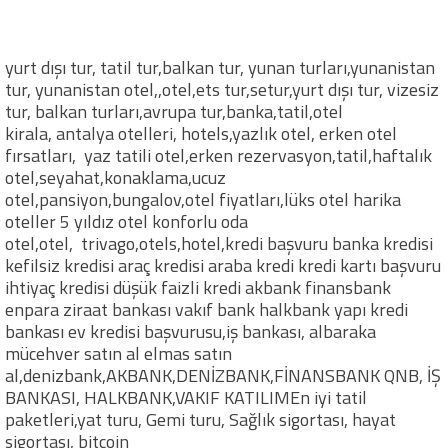
yurt dışı tur, tatil tur,balkan tur, yunan turları,yunanistan
tur, yunanistan otel,,otel,ets tur,setur,yurt dışı tur, vizesiz
tur, balkan turları,avrupa tur,banka,tatil,otel
kirala, antalya otelleri, hotels,yazlık otel, erken otel
fırsatları, yaz tatili otel,erken rezervasyon,tatil,haftalık
otel,seyahat,konaklama,ucuz
otel,pansiyon,bungalov,otel fiyatları,lüks otel harika
oteller 5 yıldız otel konforlu oda
otel,otel, trivago,otels,hotel,kredi başvuru banka kredisi
kefilsiz kredisi araç kredisi araba kredi kredi kartı başvuru
ihtiyaç kredisi düşük faizli kredi akbank finansbank
enpara ziraat bankası vakıf bank halkbank yapı kredi
bankası ev kredisi başvurusu,iş bankası, albaraka
mücehver satın al elmas satın
al,denizbank,AKBANK,DENİZBANK,FİNANSBANK QNB, İŞ
BANKASI, HALKBANK,VAKIF KATILIMEn iyi tatil
paketleri,yat turu, Gemi turu, Sağlık sigortası, hayat
sigortası, bitcoin