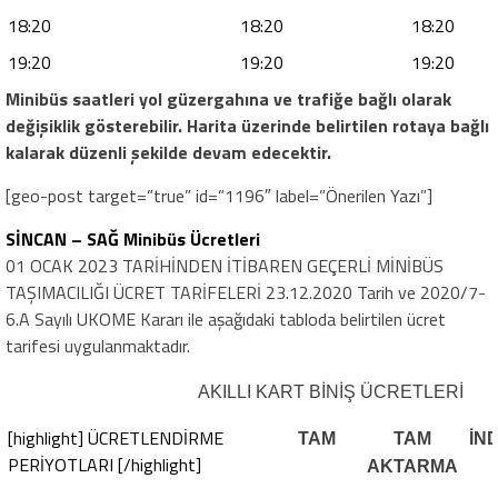
18:20
18:20
18:20
19:20
19:20
19:20
Minibüs saatleri yol güzergahına ve trafiğe bağlı olarak
değişiklik gösterebilir. Harita üzerinde belirtilen rotaya bağlı
kalarak düzenli şekilde devam edecektir.
[geo-post target=”true” id=”1196″ label=”Önerilen Yazı”]
SİNCAN – SAĞ Minibüs Ücretleri
01 OCAK 2023 TARİHİNDEN İTİBAREN GEÇERLİ MİNİBÜS
TAŞIMACILIĞI ÜCRET TARİFELERİ 23.12.2020 Tarih ve 2020/7-
6.A Sayılı UKOME Kararı ile aşağıdaki tabloda belirtilen ücret
tarifesi uygulanmaktadır.
AKILLI KART BİNİŞ ÜCRETLERİ
[highlight] ÜCRETLENDİRME
TAM
TAM
İND
PERİYOTLARI [/highlight]
AKTARMA