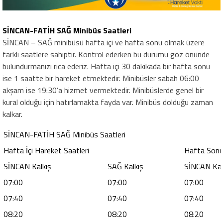
SİNCAN-FATİH SAĞ Minibüs Saatleri
SİNCAN – SAĞ minibüsü hafta içi ve hafta sonu olmak üzere
farklı saatlere sahiptir. Kontrol ederken bu durumu göz önünde
bulundurmanızı rica ederiz. Hafta içi 30 dakikada bir hafta sonu
ise 1 saatte bir hareket etmektedir. Minibüsler sabah 06:00
akşam ise 19:30’a hizmet vermektedir. Minibüslerde genel bir
kural olduğu için hatırlamakta fayda var. Minibüs dolduğu zaman
kalkar.
SİNCAN-FATİH SAĞ Minibüs Saatleri
Hafta İçi Hareket Saatleri
Hafta Sonu
SİNCAN Kalkış
SAĞ Kalkış
SİNCAN Kal
07:00
07:00
07:00
07:40
07:40
07:40
08:20
08:20
08:20