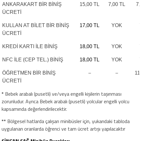
ANKARAKART BİR BİNİŞ
15,00 TL
7,00 TL
7,
ÜCRETİ
KULLAN AT BİLET BİR BİNİŞ
17,00 TL
YOK
ÜCRETİ
KREDİ KARTI İLE BİNİŞ
18,00 TL
YOK
NFC İLE (CEP TEL.) BİNİŞ
18,00 TL
YOK
–
–
ÖĞRETMEN BİR BİNİŞ
11
ÜCRETİ
*
Bebek arabalı (pusetli) ve/veya engelli kişilerin taşınması
zorunludur. Ayrıca Bebek arabalı (pusetli) yolcular engelli yolcu
kapsamında değerlendirilecektir.
**
Bölgesel hatlarda çalışan minibüsler için, yukarıdaki tabloda
uygulanan oranlarda öğrenci ve tam ücret artışı yapılacaktır
SİNCAN SAĞ Minibüs Durakları