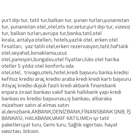
yurt dışı tur, tatil tur,balkan tur, yunan turları,yunanistan
tur, yunanistan otel,,otel,ets tur,setur,yurt dışı tur, vizesiz
tur, balkan turları,avrupa tur,banka,tatil,otel
kirala, antalya otelleri, hotels,yazlık otel, erken otel
fırsatları, yaz tatili otel,erken rezervasyon,tatil,haftalık
otel,seyahat,konaklama,ucuz
otel,pansiyon,bungalov,otel fiyatları,lüks otel harika
oteller 5 yıldız otel konforlu oda
otel,otel, trivago,otels,hotel,kredi başvuru banka kredisi
kefilsiz kredisi araç kredisi araba kredi kredi kartı başvuru
ihtiyaç kredisi düşük faizli kredi akbank finansbank
enpara ziraat bankası vakıf bank halkbank yapı kredi
bankası ev kredisi başvurusu,iş bankası, albaraka
mücehver satın al elmas satın
al,denizbank,AKBANK,DENİZBANK,FİNANSBANK QNB, İŞ
BANKASI, HALKBANK,VAKIF KATILIMEn iyi tatil
paketleri,yat turu, Gemi turu, Sağlık sigortası, hayat
sigortası, bitcoin,