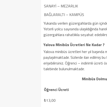
SANAYİ – MEZARLIK
BAĞLARALTI – KAMPÜS
Yukarıda verilen güzergahlarda gün içind
Yeterli yolcu sayısında ulaşıldığında har
güzergahlara rahatlıkla seyahat edebilirs
Yalova Minibüs Ücretleri Ne Kadar ?
Yalova minibüs ücretleri her yıl başında m
paylaşılmaktadır. Sizlerde ilan edilmiş bu b
erişebilirsiniz. Öğrenci – indirimli ücret
talebinde bulunulmaktadır.
Minibüs Dolmuş
Öğrenci Ücreti
₺13,00