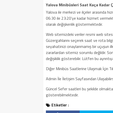
Yalova Minibüsleri Saat Kaça Kadar Ça
Yalova ile merkezi ve ilçeler arasında h
06:30 ile 23:20’ye kadar hizmet vermekt
olarak değişkenlik göstermektedir.
Web sitemizdeki veriler resmi web sitesi
Güzergahlarını seçerek saat ve rota bilgisi
seyahatinizi onaylanmamış bir uçuşun ilk
zararlardan sitemiz sorumlu değildir. So
değişiklik gösterebilir. Lütfen bu ayrıntıy
Diğer Minibüs Saatlerine Ulaşmak İçin Tık
Admin İle İletişim Sayfasından Ulaşabilirs
Güncel Sefer saatleri bu şekilde olmakta
gösterebilmektedir.
Etiketler :