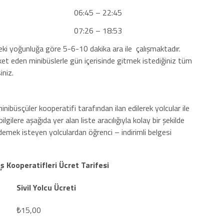
06:45 – 22:45
07:26 – 18:53
eki yoğunluğa göre 5-6-10 dakika ara ile çalışmaktadır.
eket eden minibüslerle gün içerisinde gitmek istediğiniz tüm
iniz.
inibüsçüler kooperatifi tarafından ilan edilerek yolcular ile
ilgilere aşağıda yer alan liste aracılığıyla kolay bir şekilde
i ödemek isteyen yolculardan öğrenci – indirimli belgesi
 Kooperatifleri Ücret Tarifesi
Sivil Yolcu Ücreti
₺15,00