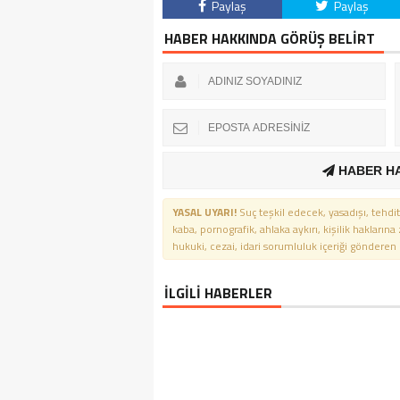
Paylaş
Paylaş
HABER HAKKINDA GÖRÜŞ BELİRT
HABER H
YASAL UYARI!
Suç teşkil edecek, yasadışı, tehdit
kaba, pornografik, ahlaka aykırı, kişilik haklarına
hukuki, cezai, idari sorumluluk içeriği gönderen ki
İLGİLİ HABERLER